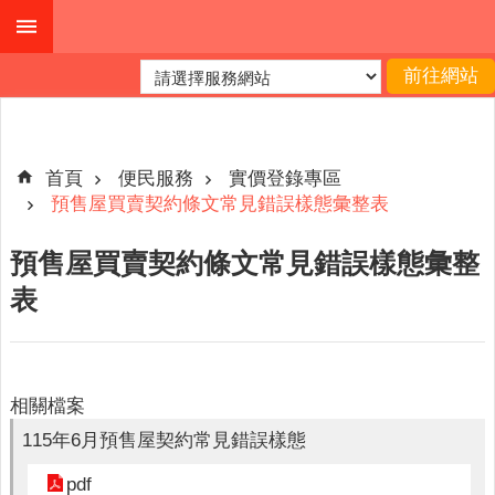
跳到主要內容區塊
進
階
搜
尋
首頁
便民服務
實價登錄專區
預售屋買賣契約條文常見錯誤樣態彙整表
公
預售屋買賣契約條文常見錯誤樣態彙整
布
表
欄
關
於
我
相關檔案
們
115年6月預售屋契約常見錯誤樣態
查
pdf