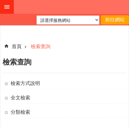
跳到主要內容區塊
進
階
搜
尋
首頁
檢索查詢
檢索查詢
公
布
欄
檢索方式說明
關
全文檢索
於
我
們
分類檢索
查