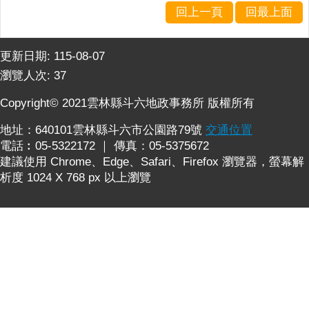
詢
回上一頁
回最上面
系
統
更新日期:
115-08-07
便
瀏覽人次:
37
民
服
Copyright© 2021雲林縣斗六地政事務所 版權所有
務
地址：640101雲林縣斗六市公園路79號
交通位置
資
電話︰05-5322172 ｜ 傳真：05-5375672
訊
建議使用 Chrome、Edge、Safari、Firefox 瀏覽器，螢幕解
公
析度 1024 X 768 px 以上瀏覽
開
民
意
交
流
相
關