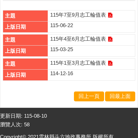
詢
系
統
115年7至9月志工輪值表
115-06-22
便
民
115年4至6月志工輪值表
服
務
115-03-25
資
115年1至3月志工輪值表
訊
114-12-16
公
開
民
回上一頁
回最上面
意
交
流
更新日期:
115-08-10
瀏覽人次:
58
相
關
Copyright© 2021雲林縣斗六地政事務所 版權所有