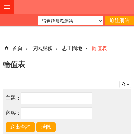
跳到主要內容區塊
進
階
搜
尋
首頁
便民服務
志工園地
輪值表
輪值表
公
布
欄
關
主題：
於
我
內容：
們
查