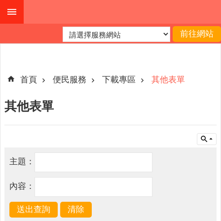
跳到主要內容區塊
進
階
搜
尋
首頁
便民服務
下載專區
其他表單
其他表單
公
布
欄
關
主題：
於
我
內容：
們
查