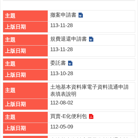
詢
系
統
撤案申請書
113-11-28
便
民
規費退還申請書
服
務
113-11-28
資
委託書
訊
113-10-28
公
開
土地基本資料庫電子資料流通申請
表填表說明
民
意
112-08-02
交
流
買賣-E化便利包
112-05-09
相
關