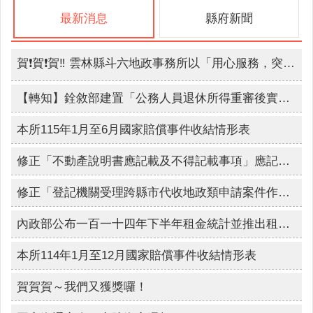
詢
系
最新消息
縣府新聞
統
便
賀❗賀❗賀‼️ 雲林縣斗六地政事務所以「用心服務，突破既有框架-無人機及E化運用」 獲得第七屆政府服務獎🏆
民
服
【轉知】銓敘部建置「公務人員退休所得重審後實發金額試算器」上線
務
本所115年1月至6月國家賠償事件收結情形表
資
訊
修正「不動產說明書應記載及不得記載事項」應記載事項第二點及第三點，自115年4月1日生效
公
開
修正「登記機關受理跨縣市代收地政類申請案件作業原則」第2點、第5點、第6點及第4點附件一，並自115年5月1日生效
民
內政部公布一百一十四年下半年租金統計並推出租金查詢平台
意
交
本所114年1月至12月國家賠償事件收結情形表
流
賀賀賀～我們又獲獎囉！
相
關