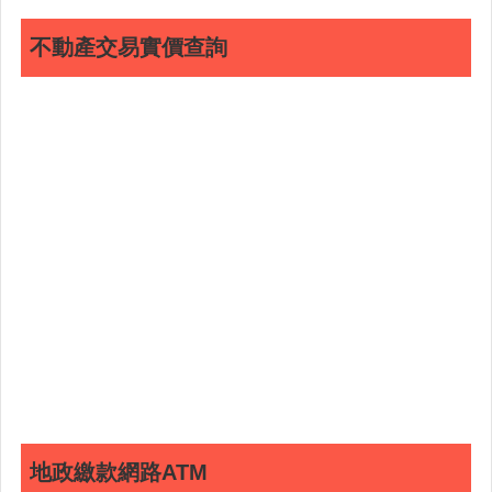
政
不動產交易實價查詢
策
政
府
網
站
資
料
開
放
宣
告
地政繳款網路ATM