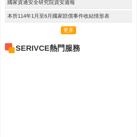
國家資通安全研究院資安週報
連
結
本所114年1月至6月國家賠償事件收結情形表
廉
政
更多
園
地
SERIVCE熱門服務
網
站
導
覽
檢
索
查
詢
相
關