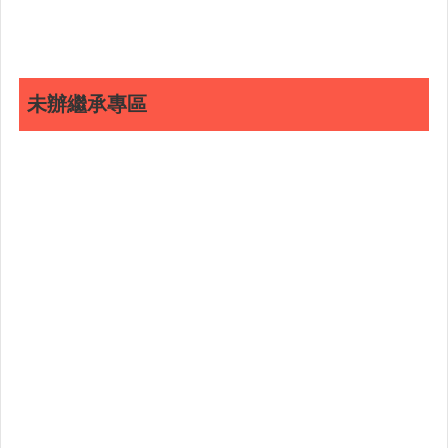
連
結
English
未辦繼承專區
回
首
頁
隱
私
權
保
護
政
策
網
站
安
全