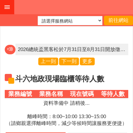
跳到主要內容區塊
進
階
搜
尋
2026總統盃黑客松於7月31日至8月31日開放徵件，邀請各界為「智慧農業 安全永續」提出創意解方，詳情請見「2026總統盃黑客松」官網(https://presidential-hackathon.taiwan.gov.tw）。
內政部165打詐儀錶板
上一則
下一則
更多
公
賀❗賀❗賀‼️ 雲林縣斗六地政事務所以「用心服務，突破既有框架-無人機及E化運用」 獲得第七屆政府服務獎🏆
布
斗六地政現場臨櫃等待人數
欄
賀❗賀❗賀‼️ 雲林縣斗六地政事務所以「用心服務，突破既有框架-無人機及E化運用」 獲得第七屆政府服務獎🏆
業務編號
業務名稱
現在號碼
等待人數
關
於
資料準備中 請稍後...
我
們
離峰時間：8:00~10:00 13:30~15:00
（請鄉親選擇離峰時間，減少等候時間讓服務更便捷）
查