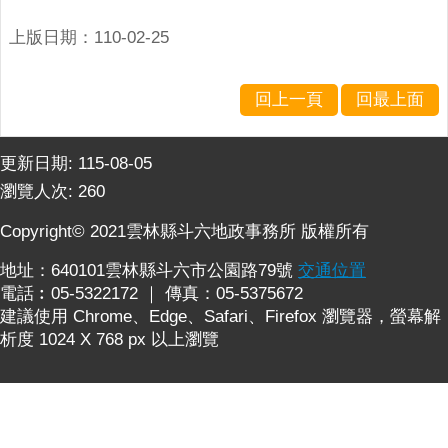
詢
系
上版日期：110-02-25
統
便
回上一頁
回最上面
民
服
務
更新日期:
115-08-05
瀏覽人次:
260
資
訊
Copyright© 2021雲林縣斗六地政事務所 版權所有
公
開
地址：640101雲林縣斗六市公園路79號
交通位置
電話︰05-5322172 ｜ 傳真：05-5375672
民
建議使用 Chrome、Edge、Safari、Firefox 瀏覽器，螢幕解
意
析度 1024 X 768 px 以上瀏覽
交
流
相
關