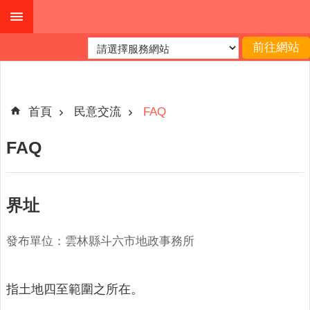
跳到主要內容區塊
進
階
搜
尋
首頁
民意交流
FAQ
FAQ
公
布
欄
界址
關
於
發布單位：雲林縣斗六市地政事務所
我
們
指土地四至範圍之所在。
查