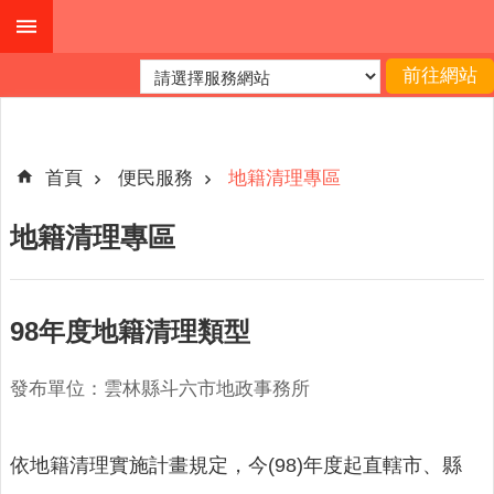
跳到主要內容區塊
進
階
搜
尋
首頁
便民服務
地籍清理專區
地籍清理專區
公
布
欄
98年度地籍清理類型
關
於
發布單位：雲林縣斗六市地政事務所
我
們
依地籍清理實施計畫規定，今(98)年度起直轄市、縣
查