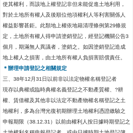
連
使其權利，而該地上權登記非但未能促進土地利用，
結
對於土地所有權人及後順位他項權利人等利害關係人
English
權益影響甚鉅。此類地上權依地籍清理條例第29條規
回
定，土地所有權人得申請塗銷登記，經登記機關公告3
首
頁
個月，期滿無人異議者，塗銷之。如因塗銷登記造成
地上權人之損害，由土地所有權人負損害賠償責任。
隱
私
＊辦理申請登記之相關規定
權
三、38年12月31日以前非以法定物權名稱登記者
保
護
現存以典權或臨時典權名義登記之不動產質權、?耕
政
權、賃借權及其他非以法定不動產物權名稱登記之土
策
地權利，多為台灣光復初期辦理土地權利憑證繳驗之
網
站
申報期限（38.12.31）以前由權利人按日據時期登記之
安
土地權利名稱申報登記者，或由日據時期土地登記簿
全