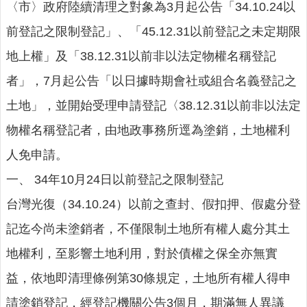
詢
〈市〉政府陸續清理之對象為3月起公告「34.10.24以
系
前登記之限制登記」、「45.12.31以前登記之未定期限
統
地上權」及「38.12.31以前非以法定物權名稱登記
便
民
者」，7月起公告「以日據時期會社或組合名義登記之
服
土地」，並開始受理申請登記〈38.12.31以前非以法定
務
物權名稱登記者，由地政事務所逕為塗銷，土地權利
資
訊
人免申請。
公
一、 34年10月24日以前登記之限制登記
開
台灣光復（34.10.24）以前之查封、假扣押、假處分登
民
意
記迄今尚未塗銷者，不僅限制土地所有權人處分其土
交
地權利，至影響土地利用，對於債權之保全亦無實
流
益，依地即清理條例第30條規定，土地所有權人得申
相
關
請塗銷登記，經登記機關公告3個月，期滿無人異議