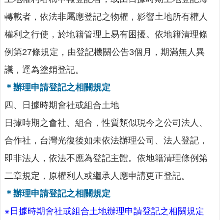
政
轉載者，依法非屬應登記之物權，影響土地所有權人
策
權利之行使，於地籍管理上易有困擾。依地籍清理條
政
例第27條規定，由登記機關公告3個月，期滿無人異
府
網
議，逕為塗銷登記。
站
＊辦理申請登記之相關規定
資
料
四、日據時期會社或組合土地
開
放
日據時期之會社、組合，性質類似現今之公司法人、
宣
合作社，台灣光復後如未依法辦理公司、法人登記，
告
即非法人，依法不應為登記主體。依地籍清理條例第
二章規定，原權利人或繼承人應申請更正登記。
＊辦理申請登記之相關規定
※日據時期會社或組合土地辦理申請登記之相關規定