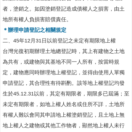
連
者，塗銷之。如因塗銷登記造成債權人之損害，由土
結
地所有權人負損害賠償責任。
廉
政
＊辦理申請登記之相關規定
園
二、45年12月31日以前登記之未定有期限地上權
地
台灣光復初期辦理土地總登記時，其上有建物之土地
網
為共有，或建物與其基地不同一人所有，按當時規
站
導
定，建物應同時辦理地上權登記，並得由使用人單獨
覽
申請登記，其合理性有待斟酌。該等地上權登記均發
檢
生於45.12.31以前，其定有期限者，期限多已屆滿；至
索
查
未定有期限者，如地上權人姓名或住所不詳，土地所
詢
有權人難以會同其申請地上權塗銷登記，且土地上無
相
地上權人之建物或其他工作物者，顯然地上權人未行
關