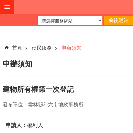
跳到主要內容區塊
進
階
搜
尋
首頁
便民服務
申辦須知
申辦須知
公
布
欄
建物所有權第一次登記
關
於
發布單位：雲林縣斗六市地政事務所
我
們
申請人：
權利人
查