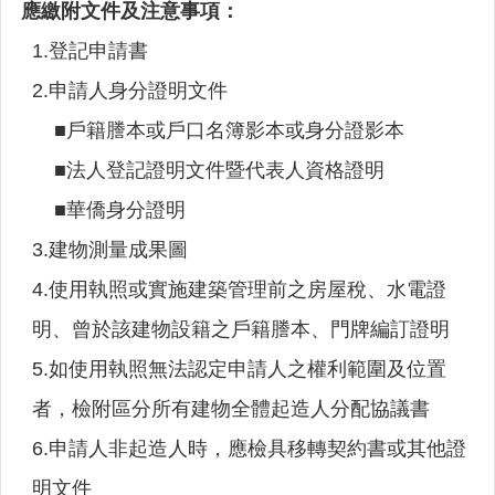
詢
應繳附文件及注意事項：
系
1.登記申請書
統
2.申請人身分證明文件
便
民
■戶籍謄本或戶口名簿影本或身分證影本
服
■法人登記證明文件暨代表人資格證明
務
■華僑身分證明
資
訊
3.建物測量成果圖
公
4.使用執照或實施建築管理前之房屋稅、水電證
開
明、曾於該建物設籍之戶籍謄本、門牌編訂證明
民
意
5.如使用執照無法認定申請人之權利範圍及位置
交
者，檢附區分所有建物全體起造人分配協議書
流
6.申請人非起造人時，應檢具移轉契約書或其他證
相
關
明文件