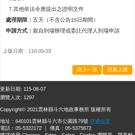
連
7.其他依法令應提出之證明文件
結
處理期限：
五天（不含公告15日期間）
廉
政
申請方式：
親自到場辦理或委託代理人到場申請
園
地
上版日期：110-03-03
網
站
回上一頁
回最上面
導
覽
更新日期:
115-08-07
檢
瀏覽人次:
1297
索
查
Copyright© 2021雲林縣斗六地政事務所 版權所有
詢
地址：640101雲林縣斗六市公園路79號
交通位置
相
電話︰05-5322172 ｜ 傳真：05-5375672
關