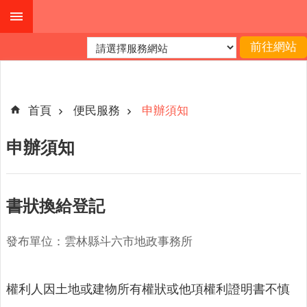
跳到主要內容區塊
進
階
搜
尋
首頁
便民服務
申辦須知
申辦須知
公
布
欄
書狀換給登記
關
於
發布單位：雲林縣斗六市地政事務所
我
們
權利人因土地或建物所有權狀或他項權利證明書不慎
查