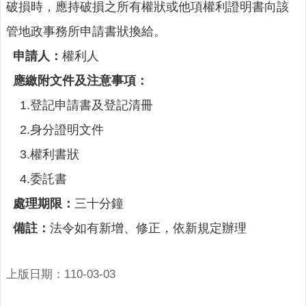
詢
破損時，應持破損之所有權狀或他項權利證明書向該
系
管地政事務所申請書狀換給。
統
申請人：
權利人
便
民
應繳附文件及注意事項：
服
1.登記申請書及登記清冊
務
2.身分證明文件
資
訊
3.權利書狀
公
4.委託書
開
處理期限：
三十分鐘
民
意
備註：
法令如有新增、修正，依新規定辦理
交
流
上版日期：110-03-03
相
關