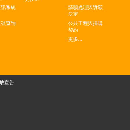
資訊系統
請願處理與訴願
決定
建號查詢
公共工程與採購
契約
更多...
放宣告