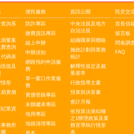
統
便民服務
資訊公開
民意交
音查詢系
防詐專區
中央法規及地方
首長信
自治法規
繳費資訊專區
留言板
託測量案
組織職掌與聯絡
線上申辦
問卷調
規費查詢
施政計劃與業務
FAQ
申辦須知
名代碼表
統計
網路預約申請服
地現值及
解釋性規定及裁
務
價
量基準
單一窗口作業服
理情形
行政指導文書
務
交易實價
預算與決算書
實價登錄專區
會計月報
未辦繼承專區
經紀業資
依預算法第62條
地用專區
之1辦理政策及業
地籍清理專區
政事務所
務宣導執行情形
意圖
表
更多...