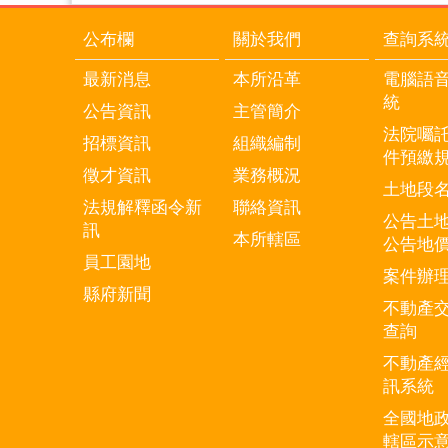
公布欄
關於我們
查詢系
最新消息
本所沿革
電腦語
統
公告資訊
主管簡介
法院囑
招標資訊
組織編制
件預繳
徵才資訊
業務概況
土地段
法規解釋函令新
聯絡資訊
公告土
訊
本所轄區
公告地
員工園地
案件辦
縣府新聞
不動產
查詢
不動產
訊系統
全國地
轄區示