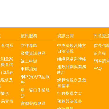
統
便民服務
資訊公開
民意交
音查詢系
防詐專區
中央法規及地方
首長信
自治法規
繳費資訊專區
留言板
託測量案
組織職掌與聯絡
線上申辦
問卷調
規費查詢
施政計劃與業務
FAQ
申辦須知
名代碼表
統計
網路預約申請服
地現值及
解釋性規定及裁
務
價
量基準
單一窗口作業服
理情形
行政指導文書
務
交易實價
預算與決算書
實價登錄專區