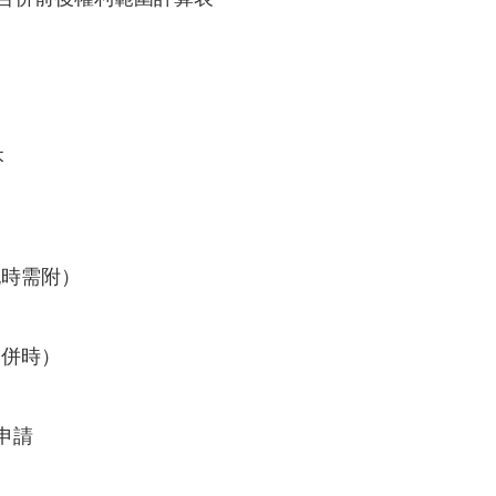
本
記時需附）
合併時）
申請