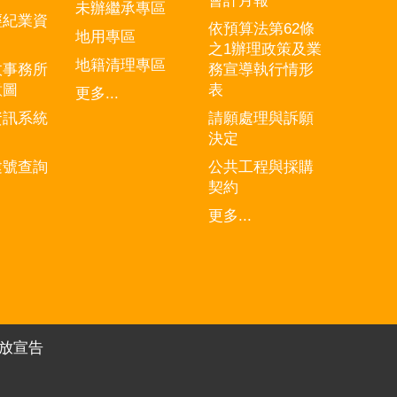
會計月報
未辦繼承專區
經紀業資
依預算法第62條
地用專區
之1辦理政策及業
地籍清理專區
政事務所
務宣導執行情形
意圖
表
更多...
資訊系統
請願處理與訴願
決定
建號查詢
公共工程與採購
契約
更多...
放宣告