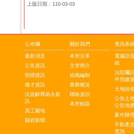
上版日期：110-03-03
公布欄
關於我們
查詢系
最新消息
本所沿革
電腦語
統
公告資訊
主管簡介
法院囑
招標資訊
組織編制
件預繳
徵才資訊
業務概況
土地段
法規解釋函令新
聯絡資訊
公告土
訊
本所轄區
公告地
員工園地
案件辦
縣府新聞
不動產
查詢