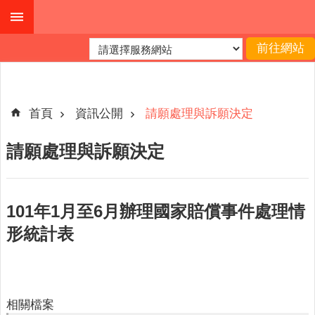
跳到主要內容區塊
進
階
搜
尋
首頁
資訊公開
請願處理與訴願決定
請願處理與訴願決定
公
布
欄
101年1月至6月辦理國家賠償事件處理情
關
形統計表
於
我
們
查
相關檔案