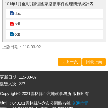
詢
101年1月至6月辦理國家賠償事件處理情形統計表
系
統
doc
便
pdf
民
服
odt
務
上版日期：110-03-02
資
訊
公
回上一頁
回最上面
開
民
更新日期:
115-08-07
意
瀏覽人次:
227
交
流
Copyright© 2021雲林縣斗六地政事務所 版權所有
相
地址：640101雲林縣斗六市公園路79號
交通位置
關