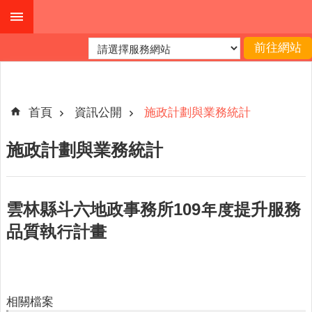
跳到主要內容區塊
進
階
搜
尋
首頁
資訊公開
施政計劃與業務統計
施政計劃與業務統計
公
布
欄
雲林縣斗六地政事務所109年度提升服務
關
品質執行計畫
於
我
們
查
相關檔案