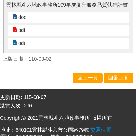
詢
雲林縣斗六地政事務所109年度提升服務品質執行計畫
系
統
doc
便
pdf
民
服
odt
務
上版日期：110-03-02
資
訊
公
回上一頁
回最上面
開
民
更新日期:
115-08-07
意
瀏覽人次:
296
交
流
Copyright© 2021雲林縣斗六地政事務所 版權所有
相
地址：640101雲林縣斗六市公園路79號
交通位置
關