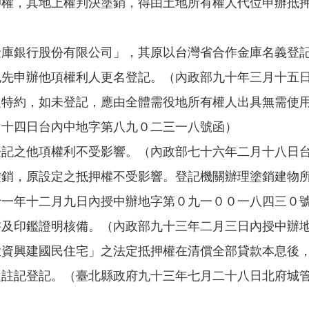
押權，其地上權判決塗銷，得由土地所有權人代位申辦抵
金庫銀行股份有限公司」，其原以台灣省合作金庫名義登
免先申辦他項權利人更名登記。（內政部九十年三月十五
之特約，如未登記，應由全體需役地所有權人出具無需使
月十四日台內中地字第八九０二三一八號函）
登記之他項權利不受影響。（內政部七十六年二月十八日
塗銷，原設定之抵押權不受影響。登記機關辦理塗銷建物
十一年十二月九日內授中辦地字第０九一００一八四三０
書及印鑑證明核備。（內政部九十三年二月三日內授中辦
投資興建國民住宅」之法定抵押權在清償全部貸款本息後
之註記登記。（臺北縣政府九十三年七月二十八日北府城