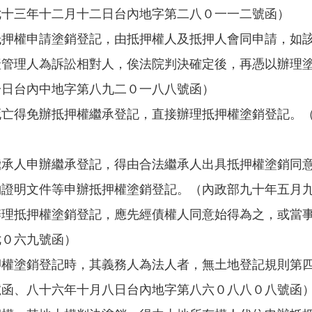
七十三年十二月十二日台內地字第二八０一一二號函）
抵押權申請塗銷登記，由抵押權人及抵押人會同申請，如
產管理人為訴訟相對人，俟法院判決確定後，再憑以辦理
一日台內中地字第八九二０一八八號函）
死亡得免辦抵押權繼承登記，直接辦理抵押權塗銷登記。
繼承人申辦繼承登記，得由合法繼承人出具抵押權塗銷同
納證明文件等申辦抵押權塗銷登記。（內政部九十年五月
辦理抵押權塗銷登記，應先經債權人同意始得為之，或當
七０六九號函）
押權塗銷登記時，其義務人為法人者，無土地登記規則第
號函、八十六年十月八日台內地字第八六０八八０八號函