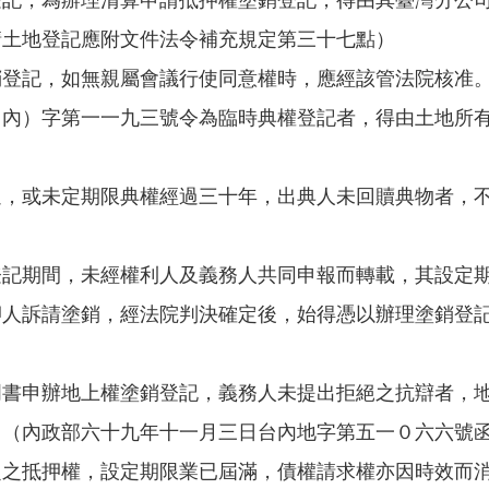
請土地登記應附文件法令補充規定第三十七點）
銷登記，如無親屬會議行使同意權時，應經該管法院核准
（內）字第一一九三號令為臨時典權登記者，得由土地所
過，或未定期限典權經過三十年，出典人未回贖典物者，
登記期間，未經權利人及義務人共同申報而轉載，其設定
押人訴請塗銷，經法院判決確定後，始得憑以辦理塗銷登
明書申辦地上權塗銷登記，義務人未提出拒絕之抗辯者，
。（內政部六十九年十一月三日台內地字第五一０六六號
定之抵押權，設定期限業已屆滿，債權請求權亦因時效而