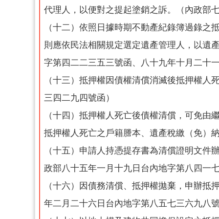
代理人，以便對之提起塗銷之訴。（內政部
（十二）依照日據時期不動產紀錄簿過錄之
則應依民法相關規定選定遺產管理人，以遺
字第四二二三五三號函、八十九年十月二十
（十三）抵押權因債權清償消滅後抵押權人
三四二九四號函）
（十四）抵押權人死亡後債權清償，可免由
抵押權人死亡之戶籍謄本、遺產稅繳（免）
（十五）申請人持憑提存書為清償證明文件
政部八十五年一月十九日台內地字第八四一
（十六）因債務清償、抵押權拋棄，申辦抵
年二月二十六日台內地字第八五七三六九八