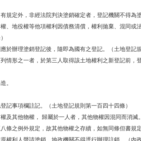
另有規定外，非經法院判決塗銷確定者，登記機關不得為
作權、地役權等他項權利因債務清償，權利拋棄、混同或
條）
關應於辦理塗銷登記後，隨即為國有之登記。（土地登記
下列情形之一者，於第三人取得該土地權利之新登記前，
偽造。
他登記事項欄註記。（土地登記規則第一百四十四條）
權及其他物權， 歸屬於一人者，其他物權因混同而消滅
五八條之例外規定，故其他物權之存續，如無同條但書規
權原權利人聲請塗銷，地政機關不得逕行辦理註銷。（內