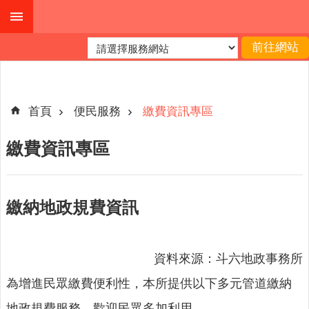
跳到主要內容區塊
進
階
搜
尋
首頁
便民服務
繳費資訊專區
繳費資訊專區
公
布
欄
繳納地政規費資訊
關
於
我
資料來源：斗六地政事務所
們
為增進民眾繳費便利性，本所提供以下多元管道繳納
查
地政規費服務，歡迎民眾多加利用。