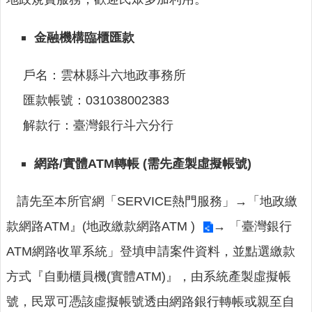
詢
系
統
金融機構臨櫃匯款
便
戶名：雲林縣斗六地政事務所
民
服
匯款帳號：031038002383
務
解款行：臺灣銀行斗六分行
資
訊
網路/實體ATM轉帳 (需先產製虛擬帳號)
公
開
請先至本所官網「SERVICE熱門服務」
→
「地政繳
民
款網路ATM』(地政繳款網路ATM )
→
「臺灣銀行
意
交
ATM網路收單系統」登填申請案件資料，並點選繳款
流
方式『自動櫃員機(實體ATM)』，由系統產製虛擬帳
相
號，民眾可憑該虛擬帳號透由網路銀行轉帳或親至自
關