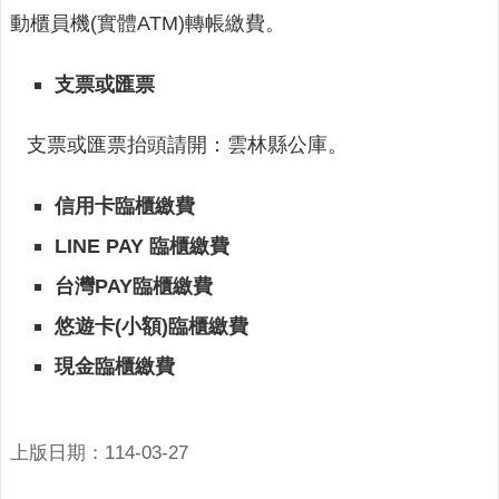
連
動櫃員機(實體ATM)轉帳繳費。
結
支票或匯票
廉
政
園
支票或匯票抬頭請開：雲林縣公庫。
地
信用卡臨櫃繳費
網
站
LINE PAY
臨櫃繳費
導
台灣PAY臨櫃繳費
覽
悠遊卡(小額)臨櫃繳費
檢
索
現金臨櫃繳費
查
詢
上版日期：114-03-27
相
關