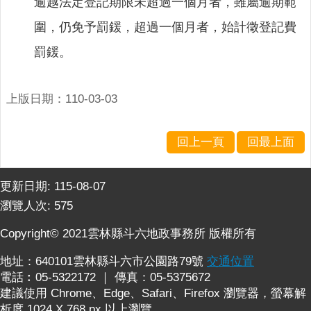
逾越法定登記期限未超過一個月者，雖屬逾期範
連
結
圍，仍免予罰鍰，超過一個月者，始計徵登記費
English
罰鍰。
回
首
上版日期：110-03-03
頁
隱
回上一頁
回最上面
私
權
更新日期:
115-08-07
保
護
瀏覽人次:
575
政
Copyright© 2021雲林縣斗六地政事務所 版權所有
策
地址：640101雲林縣斗六市公園路79號
交通位置
網
電話︰05-5322172 ｜ 傳真：05-5375672
站
建議使用 Chrome、Edge、Safari、Firefox 瀏覽器，螢幕解
安
析度 1024 X 768 px 以上瀏覽
全