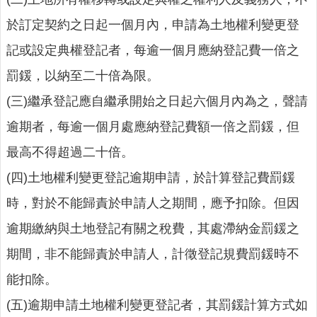
詢
系
於訂定契約之日起一個月內，申請為土地權利變更登
統
記或設定典權登記者，每逾一個月應納登記費一倍之
便
罰鍰，以納至二十倍為限。
民
服
(三)繼承登記應自繼承開始之日起六個月內為之，聲請
務
逾期者，每逾一個月處應納登記費額一倍之罰鍰，但
資
最高不得超過二十倍。
訊
公
(四)土地權利變更登記逾期申請，於計算登記費罰鍰
開
時，對於不能歸責於申請人之期間，應予扣除。但因
民
逾期繳納與土地登記有關之稅費，其處滯納金罰鍰之
意
交
期間，非不能歸責於申請人，計徵登記規費罰鍰時不
流
能扣除。
相
(五)逾期申請土地權利變更登記者，其罰鍰計算方式如
關