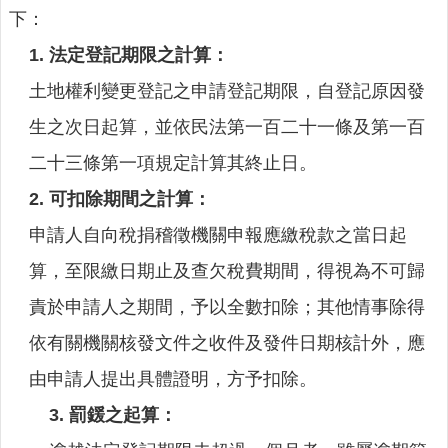
連
下：
結
1. 法定登記期限之計算：
廉
土地權利變更登記之申請登記期限，自登記原因發
政
園
生之次日起算，並依民法第一百二十一條及第一百
地
二十三條第一項規定計算其終止日。
網
2. 可扣除期間之計算：
站
申請人自向稅捐稽徵機關申報應繳稅款之當日起
導
覽
算，至限繳日期止及查欠稅費期間，得視為不可歸
檢
責於申請人之期間，予以全數扣除；其他情事除得
索
依有關機關核發文件之收件及發件日期核計外，應
查
詢
由申請人提出具體證明，方予扣除。
相
3. 罰鍰之起算：
關