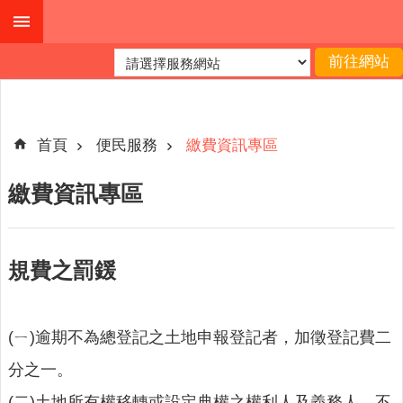
跳到主要內容區塊
進
階
搜
尋
首頁
便民服務
繳費資訊專區
繳費資訊專區
公
布
欄
規費之罰鍰
關
於
我
(ㄧ)逾期不為總登記之土地申報登記者，加徵登記費二
們
分之一。
查
(二)土地所有權移轉或設定典權之權利人及義務人，不