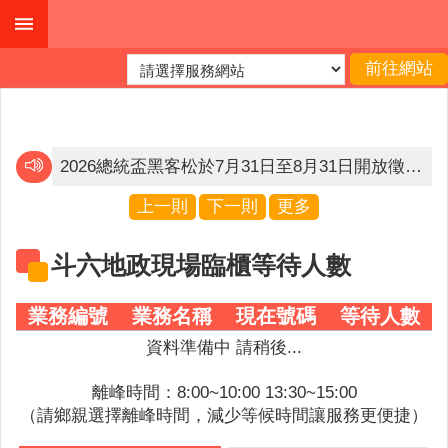
跳到主要內容區塊
進
階
搜
尋
2026總統盃黑客松於7月31日至8月31日開放徵件，邀請各界為「智慧農業 安全永續」提出創意解方，詳情請見「2026總統盃黑客松」官網(https://presidential-hackathon.taiwan.gov.tw）。
內政部165打詐儀錶板
上一則
下一則
更多
公
賀❗賀❗賀‼️ 雲林縣斗六地政事務所以「用心服務，突破既有框架-無人機及E化運用」 獲得第七屆政府服務獎🏆
布
斗六地政現場臨櫃等待人數
欄
賀❗賀❗賀‼️ 雲林縣斗六地政事務所以「用心服務，突破既有框架-無人機及E化運用」 獲得第七屆政府服務獎🏆
業務編號
業務名稱
現在號碼
等待人數
關
於
資料準備中 請稍後...
我
們
離峰時間：8:00~10:00 13:30~15:00
（請鄉親選擇離峰時間，減少等候時間讓服務更便捷）
查