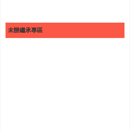
連
結
English
未辦繼承專區
回
首
頁
隱
私
權
保
護
政
策
網
站
安
全