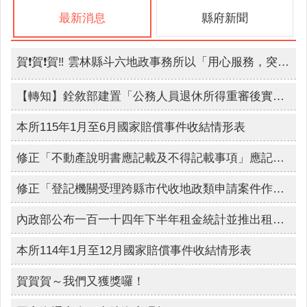
詢
系
最新消息
縣府新聞
統
便
賀❗賀❗賀‼️ 雲林縣斗六地政事務所以「用心服務，突破既有框架-無人機及E化運用」 獲得第七屆政府服務獎🏆
民
服
【轉知】銓敘部建置「公務人員退休所得重審後實發金額試算器」上線
務
本所115年1月至6月國家賠償事件收結情形表
資
訊
修正「不動產說明書應記載及不得記載事項」應記載事項第二點及第三點，自115年4月1日生效
公
開
修正「登記機關受理跨縣市代收地政類申請案件作業原則」第2點、第5點、第6點及第4點附件一，並自115年5月1日生效
民
內政部公布一百一十四年下半年租金統計並推出租金查詢平台
意
交
本所114年1月至12月國家賠償事件收結情形表
流
賀賀賀～我們又獲獎囉！
相
關