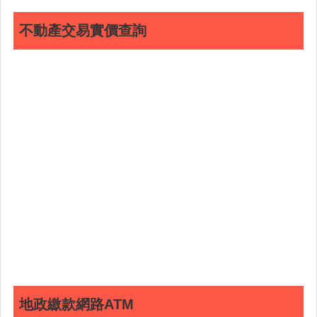
政
不動產交易實價查詢
策
政
府
網
站
資
料
開
放
宣
告
地政繳款網路ATM