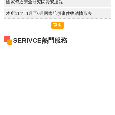
國家資通安全研究院資安週報
連
結
本所114年1月至6月國家賠償事件收結情形表
廉
政
更多
園
地
SERIVCE熱門服務
網
站
導
覽
檢
索
查
詢
相
關