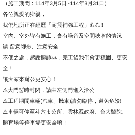
詢
（施工期間：114年3月5日~114年8月31日）
系
各位親愛的鄉親，
統
我們地所正在經歷「耐震補強工程」💪💪!!
便
民
室內、室外皆有施工，會有噪音及空間狹窄的情況
服
請 留意腳步、注意安全
務
不便之處，感謝體諒🙏，完工後我們會更穩固、更安
資
訊
全！
公
讓大家來辦公更安心！
開
⚠️大門暫時封閉，請由左側門進入洽公
民
意
⚠️工程期間車輛(汽車、機車)請勿臨停，避免危險!
交
⚠️車輛可停至斗六市公所、雲林縣政府、台大醫院、
流
體育場等停車場更安全唷！
相
關