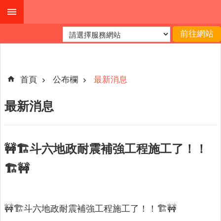
跳到主要內容區塊
進
階
搜
尋
首頁
公布欄
最新消息
最新消息
公
布
欄
🚧🏗️斗六地政耐震補強工程施工了！！
關
🏗️🚧
於
我
們
🚧🏗️斗六地政耐震補強工程施工了！！🏗️🚧
查