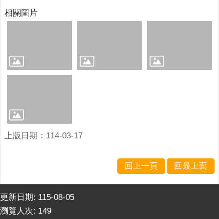
連
相關圖片
結
廉
政
園
地
網
站
導
覽
上版日期：114-03-17
檢
索
回上一頁
回最上面
查
詢
更新日期:
115-08-05
相
瀏覽人次:
149
關