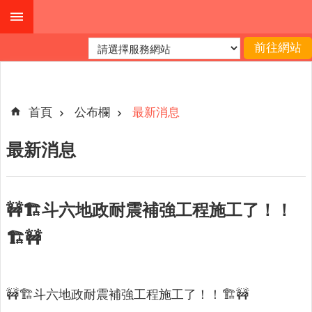
跳到主要內容區塊
進
階
搜
尋
首頁
公布欄
最新消息
最新消息
公
布
欄
🚧🏗️斗六地政耐震補強工程施工了！！
關
🏗️🚧
於
我
們
🚧🏗️斗六地政耐震補強工程施工了！！🏗️🚧
查