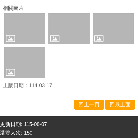
連
相關圖片
結
廉
政
園
地
網
站
導
覽
上版日期：114-03-17
檢
索
回上一頁
回最上面
查
詢
更新日期:
115-08-07
相
瀏覽人次:
150
關