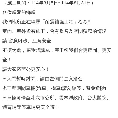
詢
（施工期間：114年3月5日~114年8月31日）
系
各位親愛的鄉親，
統
我們地所正在經歷「耐震補強工程」💪💪!!
便
民
室內、室外皆有施工，會有噪音及空間狹窄的情況
服
請 留意腳步、注意安全
務
不便之處，感謝體諒🙏，完工後我們會更穩固、更安
資
訊
全！
公
讓大家來辦公更安心！
開
⚠️大門暫時封閉，請由左側門進入洽公
民
意
⚠️工程期間車輛(汽車、機車)請勿臨停，避免危險!
交
⚠️車輛可停至斗六市公所、雲林縣政府、台大醫院、
流
體育場等停車場更安全唷！
相
關