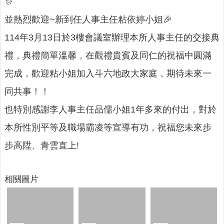
詢
🎊
系
並熱烈歡迎~新到任人事主任粘依婷小姐🎉
統
114年3月13日於3樓會議室辦理本所人事主任的交接典
便
禮，典禮簡單溫馨，在觀禮貴賓及同仁的祝福中圓滿
民
服
完成，歡迎粘小姐加入斗六地政大家庭，期待未來一
務
同共事！！
資
也特別感謝李人事主任品儒小姐1年多來的付出，對於
訊
公
本所性別平等及職場霸凌等宣導有功，祝福您未來步
開
步高陞、青雲直上!
民
意
交
相關圖片
流
相
關