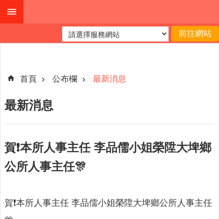
跳到主要內容區塊
進
階
搜
尋
首頁
公布欄
最新消息
最新消息
公
布
欄
賀❗本所人事主任 李品儒小姐榮陞大埤鄉
關
公所人事主任🎊
於
我
們
賀❗本所人事主任 李品儒小姐榮陞大埤鄉公所人事主任
查