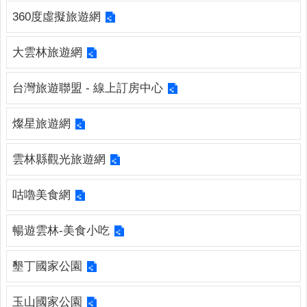
連
360度虛擬旅遊網
結
廉
大雲林旅遊網
政
園
台灣旅遊聯盟 - 線上訂房中心
地
燦星旅遊網
網
站
雲林縣觀光旅遊網
導
覽
咕嚕美食網
檢
索
暢遊雲林-美食小吃
查
詢
墾丁國家公園
相
關
玉山國家公園