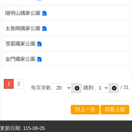
連
結
陽明山國家公園
English
太魯閣國家公園
回
首
雪霸國家公園
頁
金門國家公園
隱
私
權
保
1
2
護
/
31
每頁筆數
跳到
政
策
回上一頁
回最上面
網
站
安
更新日期:
115-08-05
全