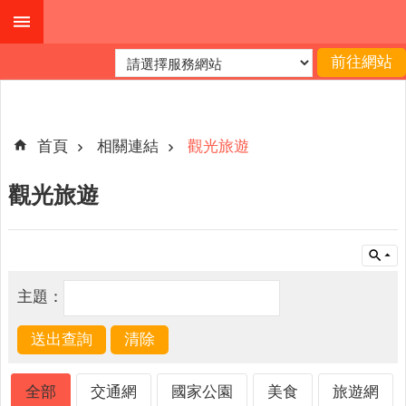
跳到主要內容區塊
進
階
搜
尋
首頁
相關連結
觀光旅遊
觀光旅遊
公
布
欄
關
主題：
於
我
們
查
全部
交通網
國家公園
美食
旅遊網