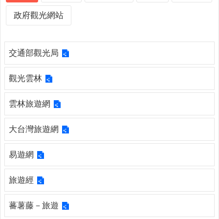
詢
系
政府觀光網站
統
便
交通部觀光局
民
服
務
觀光雲林
資
雲林旅遊網
訊
公
大台灣旅遊網
開
民
易遊網
意
交
旅遊經
流
相
蕃薯藤－旅遊
關