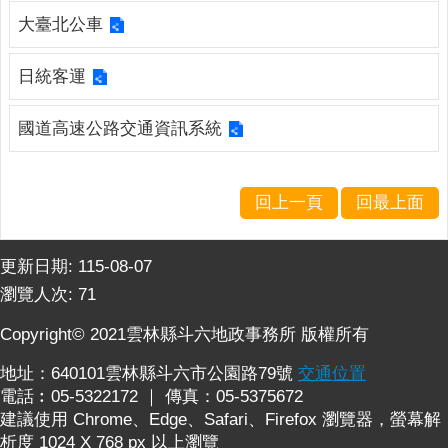
連
大臺北公車
結
廉
日統客運
政
園
國道高速公路交通資訊系統
地
網
回上一頁
回最上面
站
導
覽
更新日期:
115-08-07
瀏覽人次:
71
檢
索
Copyright© 2021雲林縣斗六地政事務所 版權所有
查
詢
地址：640101雲林縣斗六市公園路79號
交通位置
電話︰05-5322172 ｜ 傳真：05-5375672
相
建議使用 Chrome、Edge、Safari、Firefox 瀏覽器，螢幕解
關
析度 1024 X 768 px 以上瀏覽