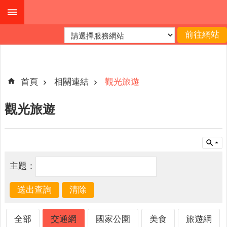
跳到主要內容區塊
進
階
搜
尋
首頁
相關連結
觀光旅遊
觀光旅遊
公
布
欄
關
主題：
於
我
們
查
全部
交通網
國家公園
美食
旅遊網