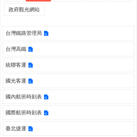
詢
系
政府觀光網站
統
便
台灣鐵路管理局
民
服
務
台灣高鐵
資
統聯客運
訊
公
國光客運
開
民
國內航班時刻表
意
交
國際航班時刻表
流
相
臺北捷運
關