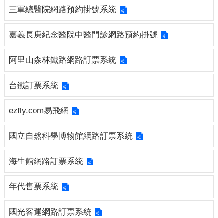
連
三軍總醫院網路預約掛號系統
結
嘉義長庚紀念醫院中醫門診網路預約掛號
廉
政
園
阿里山森林鐵路網路訂票系統
地
台鐵訂票系統
網
站
ezfly.com易飛網
導
覽
國立自然科學博物館網路訂票系統
檢
索
海生館網路訂票系統
查
詢
年代售票系統
相
關
國光客運網路訂票系統