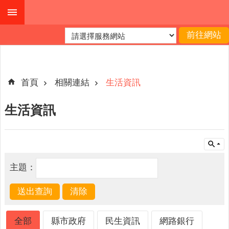
跳到主要內容區塊
進
階
搜
尋
首頁
相關連結
生活資訊
生活資訊
公
布
欄
關
主題：
於
我
們
查
全部
縣市政府
民生資訊
網路銀行