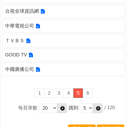
連
結
台視全球資訊網
English
中華電視公司
回
首
ＴＶＢＳ
頁
GOOD TV
隱
私
中國廣播公司
權
保
護
政
1
2
3
4
5
6
策
網
/
120
每頁筆數
跳到
站
安
全