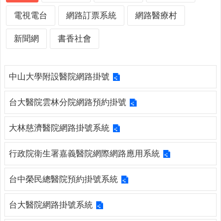
詢
系
電視電台
網路訂票系統
網路醫療村
統
新聞網
書香社會
便
民
服
中山大學附設醫院網路掛號
務
資
台大醫院雲林分院網路預約掛號
訊
公
大林慈濟醫院網路掛號系統
開
民
行政院衛生署嘉義醫院網際網路應用系統
意
交
台中榮民總醫院預約掛號系統
流
相
台大醫院網路掛號系統
關