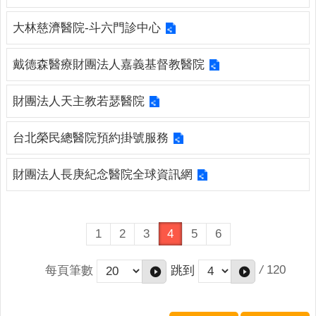
連
結
大林慈濟醫院-斗六門診中心
English
戴德森醫療財團法人嘉義基督教醫院
回
首
財團法人天主教若瑟醫院
頁
台北榮民總醫院預約掛號服務
隱
私
權
財團法人長庚紀念醫院全球資訊網
保
護
政
1
2
3
4
5
6
策
網
/
120
每頁筆數
跳到
站
安
全