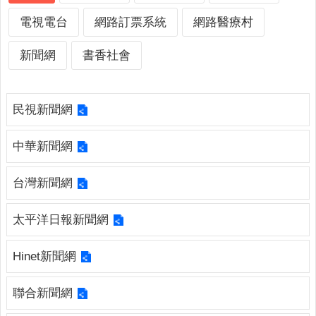
詢
系
電視電台
網路訂票系統
網路醫療村
統
新聞網
書香社會
便
民
服
民視新聞網
務
資
中華新聞網
訊
公
台灣新聞網
開
民
太平洋日報新聞網
意
交
Hinet新聞網
流
相
聯合新聞網
關