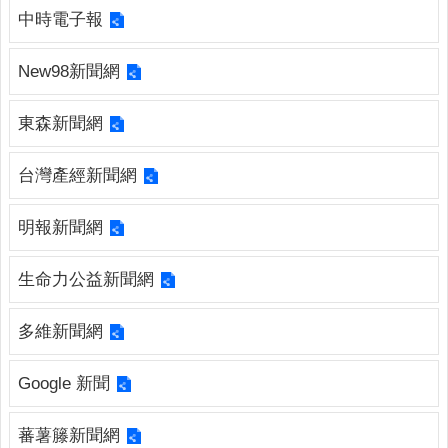
連
中時電子報
結
New98新聞網
廉
政
園
東森新聞網
地
台灣產經新聞網
網
站
明報新聞網
導
覽
生命力公益新聞網
檢
索
多維新聞網
查
詢
Google 新聞
相
關
蕃薯籐新聞網