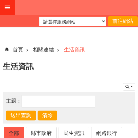
跳到主要內容區塊
進
階
搜
尋
首頁
相關連結
生活資訊
生活資訊
公
布
欄
關
主題：
於
我
們
查
全部
縣市政府
民生資訊
網路銀行