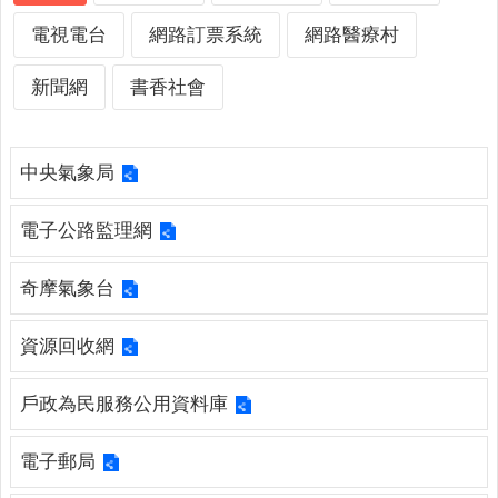
詢
系
電視電台
網路訂票系統
網路醫療村
統
新聞網
書香社會
便
民
服
中央氣象局
務
資
電子公路監理網
訊
公
奇摩氣象台
開
民
資源回收網
意
交
戶政為民服務公用資料庫
流
相
電子郵局
關