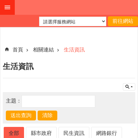
跳到主要內容區塊
進
階
搜
尋
首頁
相關連結
生活資訊
生活資訊
公
布
欄
關
主題：
於
我
們
查
全部
縣市政府
民生資訊
網路銀行