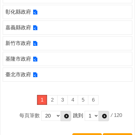
連
結
彰化縣政府
English
嘉義縣政府
回
首
新竹市政府
頁
基隆市政府
隱
私
權
臺北市政府
保
護
政
1
2
3
4
5
6
策
網
/
120
每頁筆數
跳到
站
安
全