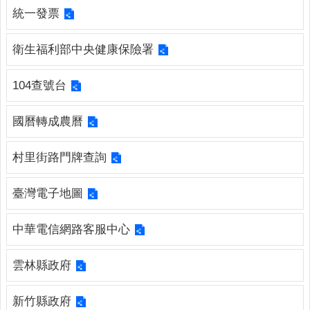
連
統一發票
結
衛生福利部中央健康保險署
廉
政
園
104查號台
地
國曆轉成農曆
網
站
村里街路門牌查詢
導
覽
臺灣電子地圖
檢
索
中華電信網路客服中心
查
詢
雲林縣政府
相
關
新竹縣政府