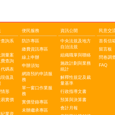
統
便民服務
資訊公開
民意交
音查詢系
防詐專區
中央法規及地方
首長信
自治法規
繳費資訊專區
留言板
託測量案
組織職掌與聯絡
線上申辦
問卷調
規費查詢
施政計劃與業務
FAQ
申辦須知
名代碼表
統計
網路預約申請服
地現值及
解釋性規定及裁
務
價
量基準
單一窗口作業服
理情形
行政指導文書
務
交易實價
預算與決算書
實價登錄專區
會計月報
未辦繼承專區
經紀業資