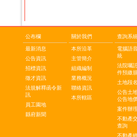
公布欄
關於我們
查詢系
最新消息
本所沿革
電腦語
統
公告資訊
主管簡介
法院囑
招標資訊
組織編制
件預繳
徵才資訊
業務概況
土地段
法規解釋函令新
聯絡資訊
公告土
訊
本所轄區
公告地
員工園地
案件辦
縣府新聞
不動產
查詢
不動產