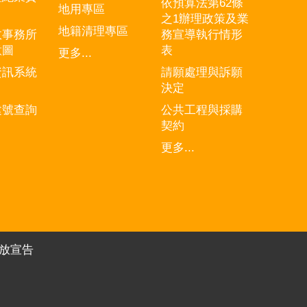
依預算法第62條
地用專區
之1辦理政策及業
地籍清理專區
政事務所
務宣導執行情形
意圖
表
更多...
資訊系統
請願處理與訴願
決定
建號查詢
公共工程與採購
契約
更多...
放宣告