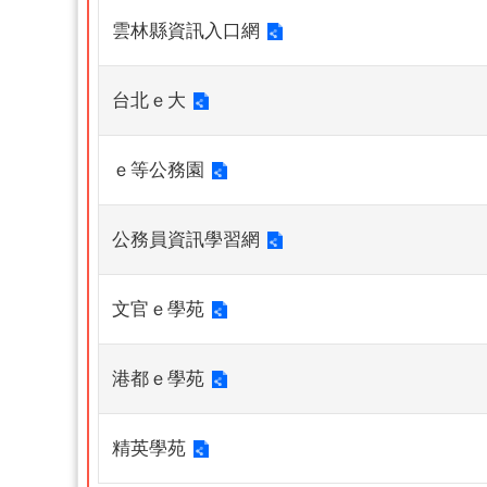
雲林縣資訊入口網
台北ｅ大
ｅ等公務園
公務員資訊學習網
文官ｅ學苑
港都ｅ學苑
精英學苑