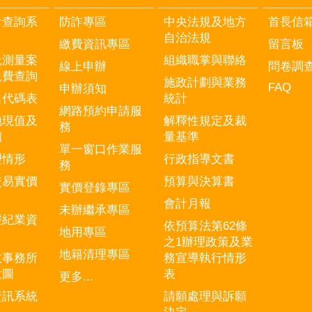
音查詢系
防詐專區
中央法規及地方
首長信
自治法規
繳費資訊專區
留言板
託測量案
組織職掌與聯絡
線上申辦
問卷調
規費查詢
施政計劃與業務
FAQ
申辦須知
名代碼表
統計
網路預約申請服
地現值及
解釋性規定及裁
務
價
量基準
單一窗口作業服
理情形
行政指導文書
務
交易實價
預算與決算書
實價登錄專區
會計月報
未辦繼承專區
經紀業資
依預算法第62條
地用專區
之1辦理政策及業
地籍清理專區
政事務所
務宣導執行情形
意圖
表
更多...
資訊系統
請願處理與訴願