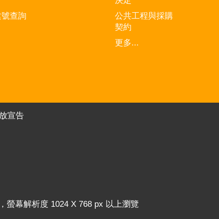
決定
建號查詢
公共工程與採購
契約
更多...
放宣告
器，螢幕解析度 1024 X 768 px 以上瀏覽