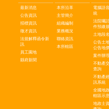
最新消息
本所沿革
電腦語
統
公告資訊
主管簡介
法院囑
招標資訊
組織編制
件預繳
徵才資訊
業務概況
土地段
法規解釋函令新
聯絡資訊
公告土
訊
本所轄區
公告地
員工園地
案件辦
縣府新聞
不動產
查詢
不動產
訊系統
全國地
轄區示
地政士