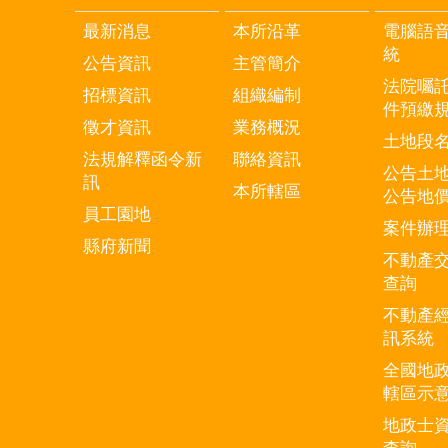
最新消息
本所沿革
電腦語
統
公告資訊
主管簡介
法院囑
招標資訊
組織編制
件預繳
徵才資訊
業務概況
土地段
法規解釋函令新
聯絡資訊
公告土
訊
本所轄區
公告地
員工園地
案件辦
縣府新聞
不動產
查詢
不動產
訊系統
全國地
轄區示
地政士