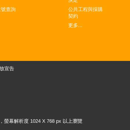
決定
建號查詢
公共工程與採購
契約
更多...
放宣告
器，螢幕解析度 1024 X 768 px 以上瀏覽