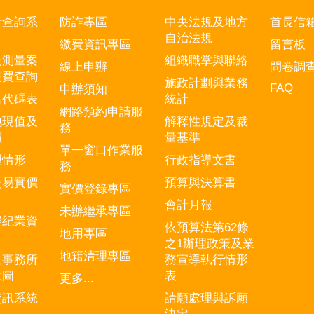
音查詢系
防詐專區
中央法規及地方
首長信
自治法規
繳費資訊專區
留言板
託測量案
組織職掌與聯絡
線上申辦
問卷調
規費查詢
施政計劃與業務
FAQ
申辦須知
名代碼表
統計
網路預約申請服
地現值及
解釋性規定及裁
務
價
量基準
單一窗口作業服
理情形
行政指導文書
務
交易實價
預算與決算書
實價登錄專區
會計月報
未辦繼承專區
經紀業資
依預算法第62條
地用專區
之1辦理政策及業
地籍清理專區
政事務所
務宣導執行情形
意圖
表
更多...
資訊系統
請願處理與訴願