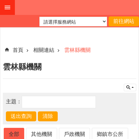
跳到主要內容區塊
進
階
搜
尋
首頁
相關連結
雲林縣機關
雲林縣機關
公
布
欄
關
主題：
於
我
們
查
全部
其他機關
戶政機關
鄉鎮市公所