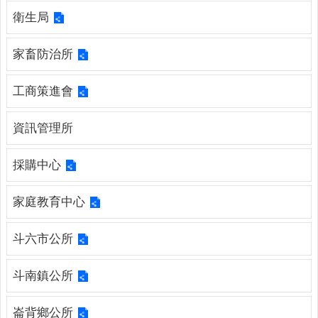
連
衛生局
結
廉
家畜防治所
政
園
工商策進會
地
資訊管理所
網
站
採購中心
導
覽
家庭教育中心
檢
索
斗六市公所
查
詢
斗南鎮公所
相
關
崙背鄉公所