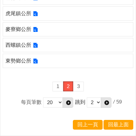
連
結
虎尾鎮公所
English
麥寮鄉公所
回
首
西螺鎮公所
頁
東勢鄉公所
隱
私
權
保
1
2
3
護
政
/
59
每頁筆數
跳到
策
網
站
回上一頁
回最上面
安
全