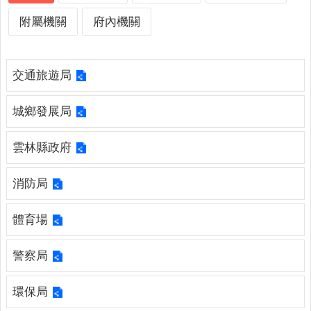
詢
系
附屬機關
府內機關
統
便
交通旅遊局
民
服
務
城鄉發展局
資
雲林縣政府
訊
公
消防局
開
民
體育場
意
交
警察局
流
相
環保局
關