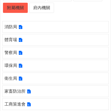
詢
系
附屬機關
府內機關
統
便
消防局
民
服
務
體育場
資
警察局
訊
公
環保局
開
民
衛生局
意
交
家畜防治所
流
相
工商策進會
關