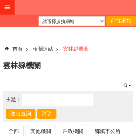
跳到主要內容區塊
進
階
搜
尋
首頁
相關連結
雲林縣機關
雲林縣機關
公
布
欄
關
主題：
於
我
們
查
全部
其他機關
戶政機關
鄉鎮市公所