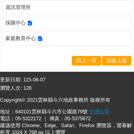
連
資訊管理所
結
廉
採購中心
政
園
家庭教育中心
地
網
回上一頁
回最上面
站
導
覽
更新日期:
115-08-07
瀏覽人次:
128
檢
索
Copyright© 2021雲林縣斗六地政事務所 版權所有
查
詢
地址：640101雲林縣斗六市公園路79號
交通位置
電話︰05-5322172 ｜ 傳真：05-5375672
相
建議使用 Chrome、Edge、Safari、Firefox 瀏覽器，螢幕解
關
析度 1024 X 768 px 以上瀏覽