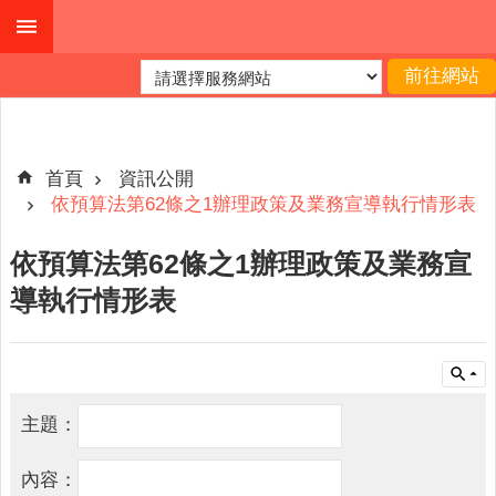
跳到主要內容區塊
進
階
搜
尋
首頁
資訊公開
依預算法第62條之1辦理政策及業務宣導執行情形表
公
依預算法第62條之1辦理政策及業務宣
布
導執行情形表
欄
關
於
我
主題：
們
查
內容：