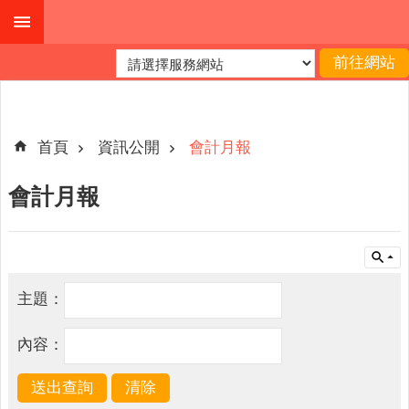
跳到主要內容區塊
進
階
搜
尋
首頁
資訊公開
會計月報
會計月報
公
布
欄
關
主題：
於
我
內容：
們
查