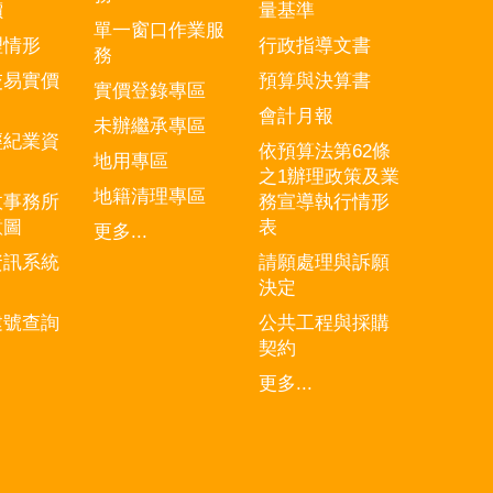
價
量基準
單一窗口作業服
理情形
行政指導文書
務
交易實價
預算與決算書
實價登錄專區
會計月報
未辦繼承專區
經紀業資
依預算法第62條
地用專區
之1辦理政策及業
地籍清理專區
政事務所
務宣導執行情形
意圖
表
更多...
資訊系統
請願處理與訴願
決定
建號查詢
公共工程與採購
契約
更多...