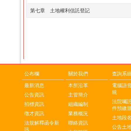
第七章 土地權利信託登記
公布欄
關於我們
查詢系
最新消息
本所沿革
電腦語
統
公告資訊
主管簡介
法院囑
招標資訊
組織編制
件預繳
徵才資訊
業務概況
土地段
法規解釋函令新
聯絡資訊
公告土
訊