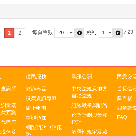
/
23
每頁筆數
跳到
1
2
統
便民服務
資訊公開
民意交
音查詢系
防詐專區
中央法規及地方
首長信
自治法規
繳費資訊專區
留言板
託測量案
組織職掌與聯絡
線上申辦
問卷調
規費查詢
施政計劃與業務
FAQ
申辦須知
名代碼表
統計
網路預約申請服
地現值及
解釋性規定及裁
務