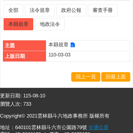
詢
系
全部
法令規章
政府公報
審查手冊
統
本縣規章
地政法令
便
民
服
本縣規章
務
110-03-03
資
訊
公
回上一頁
回最上面
開
民
更新日期:
115-08-10
意
瀏覽人次:
733
交
流
Copyright© 2021雲林縣斗六地政事務所 版權所有
相
地址：640101雲林縣斗六市公園路79號
交通位置
關