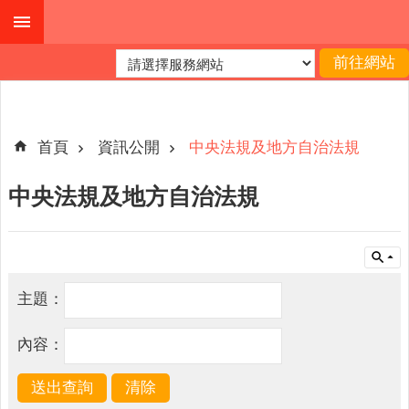
跳到主要內容區塊
進
階
搜
尋
首頁
資訊公開
中央法規及地方自治法規
中央法規及地方自治法規
公
布
欄
關
主題：
於
我
內容：
們
查