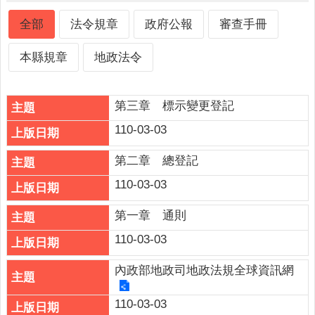
詢
系
全部
法令規章
政府公報
審查手冊
統
本縣規章
地政法令
便
民
服
第三章 標示變更登記
務
110-03-03
資
訊
第二章 總登記
公
110-03-03
開
民
第一章 通則
意
110-03-03
交
流
內政部地政司地政法規全球資訊網
相
110-03-03
關