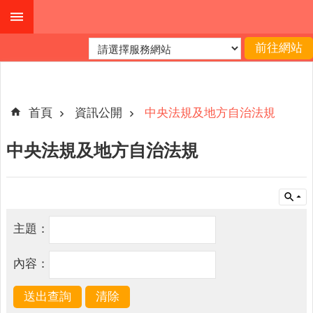
跳到主要內容區塊
進
階
搜
尋
首頁
資訊公開
中央法規及地方自治法規
中央法規及地方自治法規
公
布
欄
關
主題：
於
我
內容：
們
查