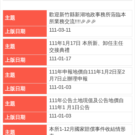
詢
系
統
歡迎新竹縣新湖地政事務所蒞臨本
所業務交流!!!!🎉🎉🎉
便
111-03-11
民
服
111年1月17日 本所新、卸任主任
務
交接典禮
111-01-17
資
訊
111年申報地價自111年1月2日至2
公
月7日止辦理申報
開
111-01-03
民
意
111年公告土地現值及公告地價自
交
111年1 月1日公告
流
111-01-03
相
本所1-12月國家賠償事件收結情形
關