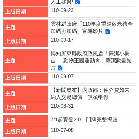
人士參與!
政
110-09-23
策
雲林縣政府「110年度重陽敬老禮金
政
加碼再加碼」宣導影片
府
110-09-17
網
站
轉知屏東縣政府政風處「廉潔小樹
資
苗----動物王國運動會」廉潔動畫短
料
片
開
110-09-07
放
宣
【新聞發布】內政部：仲介費如未
告
納入交易總價 無須申報
110-08-31
7/1起實登2.0 門牌完整揭露
110-07-08