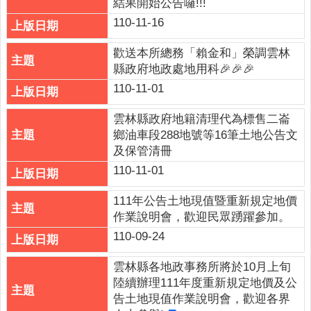
結果開始公告囉!!!
連
結
110-11-16
English
歡送本所總務「賴金和」榮調雲林
縣政府地政處地用科🎉🎉🎉
回
110-11-01
首
頁
雲林縣政府地籍清理代為標售二崙
鄉油車段288地號等16筆土地公告文
隱
及保管清冊
私
110-11-01
權
保
111年公告土地現值暨重新規定地價
護
作業說明會，歡迎民眾踴躍參加。
政
策
110-09-24
網
雲林縣各地政事務所將於10月上旬
站
陸續辦理111年度重新規定地價及公
安
告土地現值作業說明會，歡迎各界
全