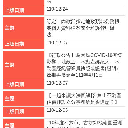
表
連
110-12-24
結
訂定「內政部指定地政類非公務機
廉
關個人資料檔案安全維護管理辦
政
法」
園
地
110-12-07
網
【行政公告】為因應COVID-19疫情
站
影響，地政士、不動產經紀人、不
導
動產經紀營業員執照或證書(證明)
覽
效期再展延至111年4月1日
110-12-07
檢
索
【一起來讀大法官解釋-禁止不動產
查
估價師設立分事務所是否違憲？】
詢
110-12-03
相
110年度斗六市、古坑鄉地籍圖重測
關