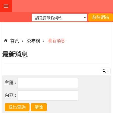
跳到主要內容區塊
進
階
搜
尋
首頁
公布欄
最新消息
最新消息
公
布
欄
關
主題：
於
我
內容：
們
查