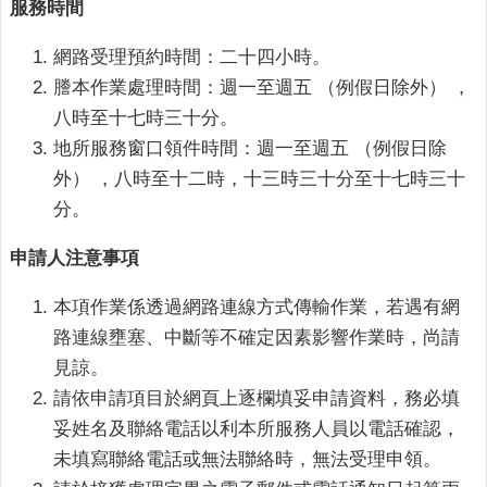
服務時間
連
結
網路受理預約時間：二十四小時。
廉
謄本作業處理時間：週一至週五 （例假日除外） ，
政
八時至十七時三十分。
園
地所服務窗口領件時間：週一至週五 （例假日除
地
外） ，八時至十二時，十三時三十分至十七時三十
網
分。
站
導
申請人注意事項
覽
本項作業係透過網路連線方式傳輸作業，若遇有網
檢
路連線壅塞、中斷等不確定因素影響作業時，尚請
索
見諒。
查
請依申請項目於網頁上逐欄填妥申請資料，務必填
詢
妥姓名及聯絡電話以利本所服務人員以電話確認，
相
未填寫聯絡電話或無法聯絡時，無法受理申領。
關