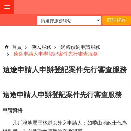
跳到主要內容區塊
進
階
搜
尋
首頁
便民服務
網路預約申請服務
遠途申請人申辦登記案件先行審查服務
公
遠途申請人申辦登記案件先行審查服務
布
欄
關
遠途申請人申辦登記案件先行審查服務
於
我
申請資格
們
凡戶籍地屬雲林縣以外之申請人；如委由地政士代為
查