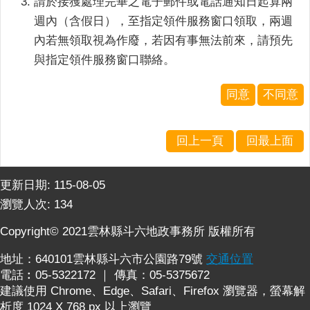
請於接獲處理完畢之電子郵件或電話通知日起算兩
連
週內（含假日），至指定領件服務窗口領取，兩週
結
內若無領取視為作廢，若因有事無法前來，請預先
English
與指定領件服務窗口聯絡。
回
首
同意
不同意
頁
隱
回上一頁
回最上面
私
權
更新日期:
115-08-05
保
護
瀏覽人次:
134
政
Copyright© 2021雲林縣斗六地政事務所 版權所有
策
地址：640101雲林縣斗六市公園路79號
交通位置
網
電話︰05-5322172 ｜ 傳真：05-5375672
站
建議使用 Chrome、Edge、Safari、Firefox 瀏覽器，螢幕解
安
析度 1024 X 768 px 以上瀏覽
全