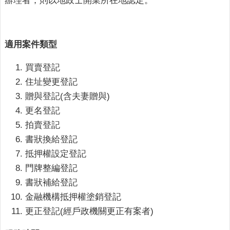
辦理者，則以地政士開業所在地認定。
詢
系
統
適用案件類型
便
民
買賣登記
服
務
住址變更登記
贈與登記(含夫妻贈與)
資
更名登記
訊
公
拍賣登記
開
書狀換給登記
抵押權設定登記
民
門牌整編登記
意
交
書狀補給登記
流
金融機構抵押權塗銷登記
更正登記(經戶政機關更正有案者)
相
關